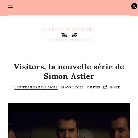
Les
toiles
de
la
culture
Visitors, la nouvelle série de
–
Simon Astier
Les
aventures
LES TRAILERS DU MOIS
14 AVRIL 2022
SUMYSS
SHARE
d'une
chercheuse
d'histoires