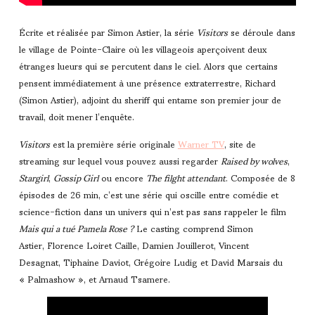
Écrite et réalisée par Simon Astier, la série
Visitors
se déroule dans
le village de Pointe-Claire où les villageois aperçoivent deux
étranges lueurs qui se percutent dans le ciel. Alors que certains
pensent immédiatement à une présence extraterrestre, Richard
(Simon Astier), adjoint du sheriff qui entame son premier jour de
travail, doit mener l’enquête.
Visitors
est la première série originale
Warner TV
, site de
streaming sur lequel vous pouvez aussi regarder
Raised by wolves
,
Stargirl
,
Gossip Girl
ou encore
The filght attendant
. Composée de 8
épisodes de 26 min, c’est une série qui oscille entre comédie et
science-fiction dans un univers qui n’est pas sans rappeler le film
Mais qui a tué Pamela Rose ?
Le casting comprend Simon
Astier, Florence Loiret Caille, Damien Jouillerot, Vincent
Desagnat, Tiphaine Daviot, Grégoire Ludig et David Marsais du
« Palmashow », et Arnaud Tsamere.