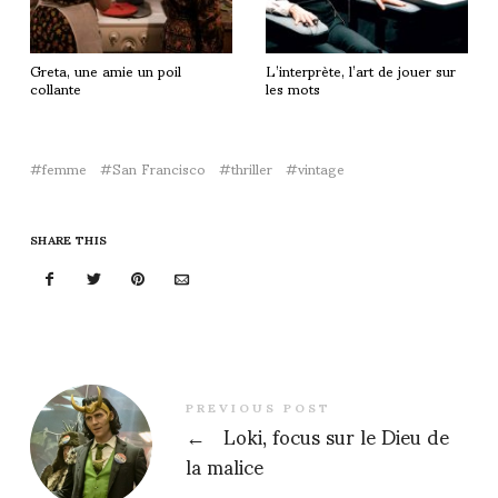
Greta, une amie un poil
L’interprète, l’art de jouer sur
collante
les mots
femme
San Francisco
thriller
vintage
SHARE THIS
PREVIOUS POST
←
Loki, focus sur le Dieu de
la malice