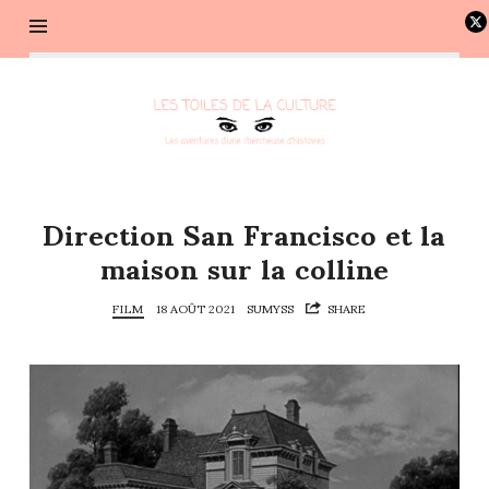
Les
toiles
de
la
culture
Direction San Francisco et la
–
maison sur la colline
Les
aventures
FILM
18 AOÛT 2021
SUMYSS
SHARE
d'une
chercheuse
d'histoires